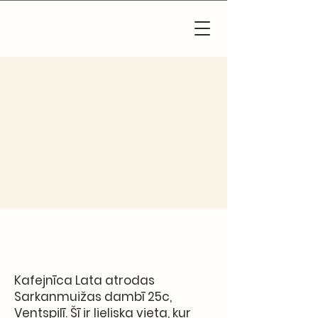
Kafejnīca
Bistro
Kafejnīca Lata atrodas
Sarkanmuižas dambī 25c,
Ventspilī. Šī ir lieliska vieta, kur