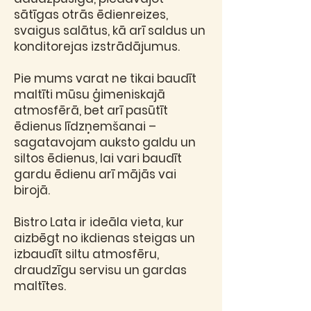
sātīgas otrās ēdienreizes,
svaigus salātus, kā arī saldus un
konditorejas izstrādājumus.
Pie mums varat ne tikai baudīt
maltīti mūsu ģimeniskajā
atmosfērā, bet arī pasūtīt
ēdienus līdzņemšanai –
sagatavojam auksto galdu un
siltos ēdienus, lai vari baudīt
gardu ēdienu arī mājās vai
birojā.
Bistro Lata ir ideāla vieta, kur
aizbēgt no ikdienas steigas un
izbaudīt siltu atmosfēru,
draudzīgu servisu un gardas
maltītes.