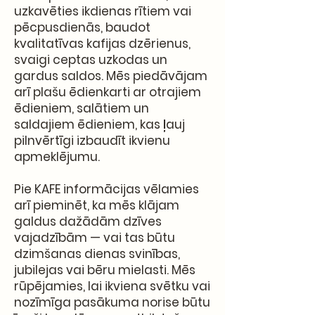
uzkavēties ikdienas rītiem vai
pēcpusdienās, baudot
kvalitatīvas kafijas dzērienus,
svaigi ceptas uzkodas un
gardus saldos. Mēs piedāvājam
arī plašu ēdienkarti ar otrajiem
ēdieniem, salātiem un
saldajiem ēdieniem, kas ļauj
pilnvērtīgi izbaudīt ikvienu
apmeklējumu.
Pie KAFE informācijas vēlamies
arī pieminēt, ka mēs klājam
galdus dažādām dzīves
vajadzībām — vai tas būtu
dzimšanas dienas svinības,
jubilejas vai bēru mielasti. Mēs
rūpējamies, lai ikviena svētku vai
nozīmīga pasākuma norise būtu