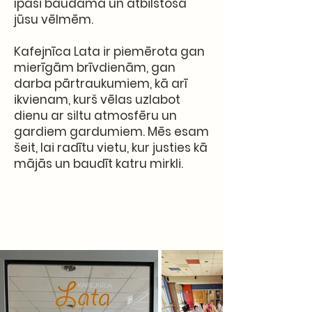
īpaši baudāma un atbilstoša
jūsu vēlmēm.
Kafejnīca Lata ir piemērota gan
mierīgām brīvdienām, gan
darba pārtraukumiem, kā arī
ikvienam, kurš vēlas uzlabot
dienu ar siltu atmosfēru un
gardiem gardumiem. Mēs esam
šeit, lai radītu vietu, kur justies kā
mājās un baudīt katru mirkli.